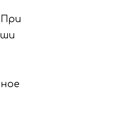
При 
ши 
ное 