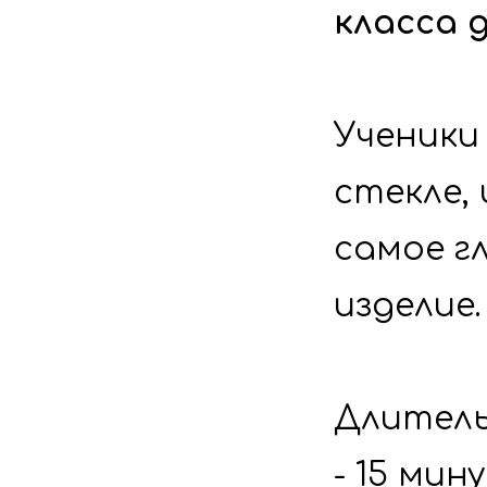
класса 
Ученики
стекле, 
самое г
изделие.
Длитель
- 
15 мин