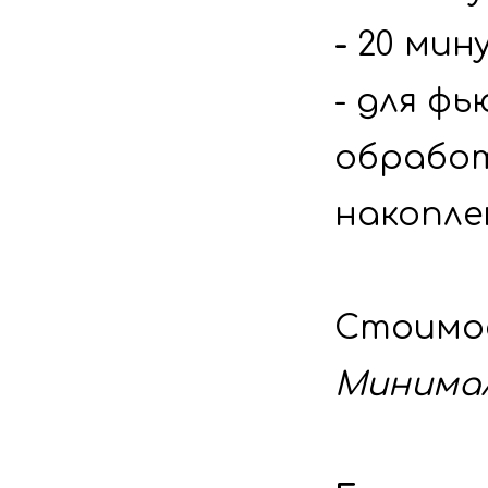
- 
20 мин
- для фь
обработ
накопле
Минимал