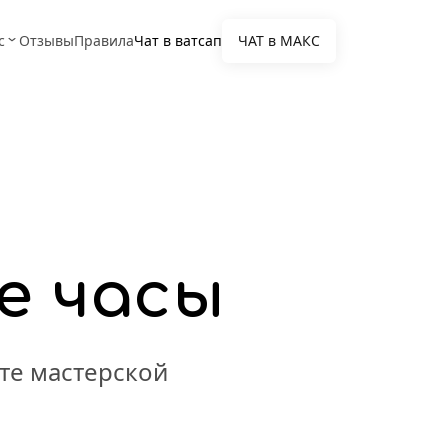
с
Отзывы
Правила
Чат в ватсап
ЧАТ в МАКС
е часы
те мастерской