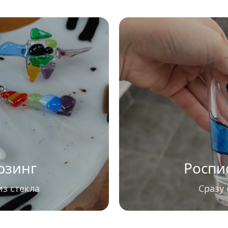
юзинг
Роспи
з стекла
Сразу 