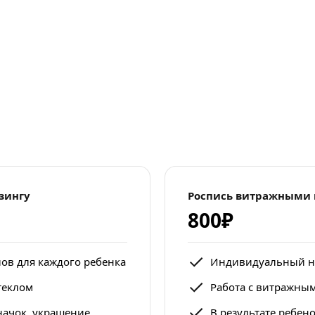
зингу
Роспись витражными 
800₽
в для каждого ребенка
Индивидуальный на
теклом
Работа с витражны
значок, украшение
В результате ребен