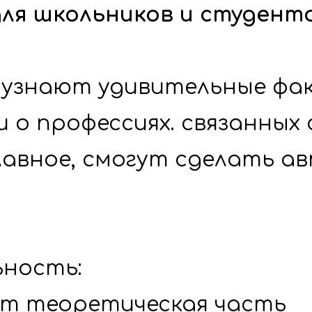
для школьников и студент
 узнают удивительные фак
и о профессиях. связанных с
лавное, смогут сделать ав
ность: 
ут теоретическая часть