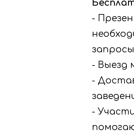
Бесплат
- Презен
необход
запрос
- Выезд
- Достав
заведен
- Участи
помога