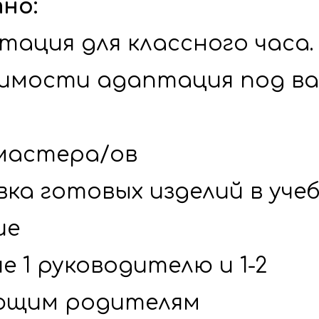
но:
тация для классного часа. 
имости адаптация под ва
ы
 мастера/ов
ка готовых изделий в учеб
ие
е 1 руководителю и 1-2 
ющим родителям