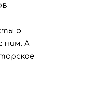
ов
ты о 
 ним. А 
торское 