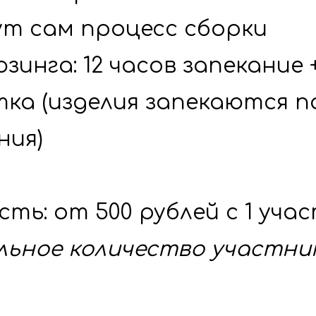
ут сам процесс сборки
юзинга: 12 часов запекание +
ка (изделия запекаются по
ния)
ьное количество участнико