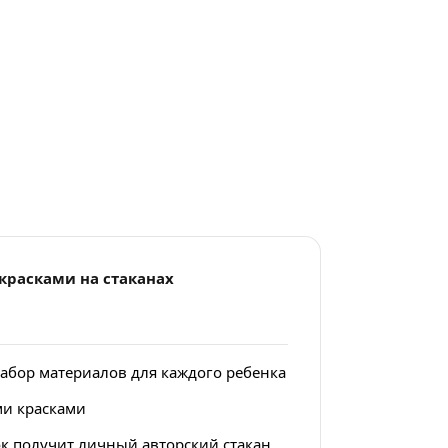
красками на стаканах
бор материалов для каждого ребенка
ми красками
ок получит личный авторский стакан