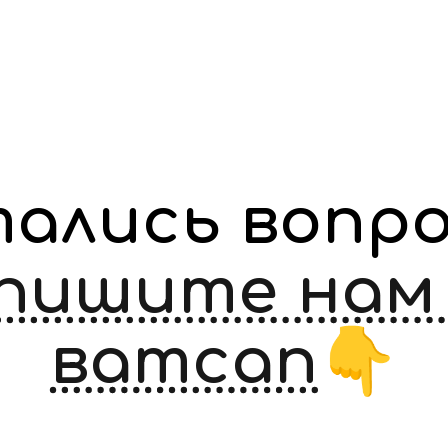
пишите нам 
ватсап
👇